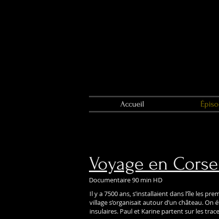
Accueil
Épiso
Voyage en Corse
Documentaire 90 min HD
Il y a 7500 ans, s’installaient dans l’île le
village s’organisait autour d’un château. On é
insulaires. Paul et Karine partent sur les tra